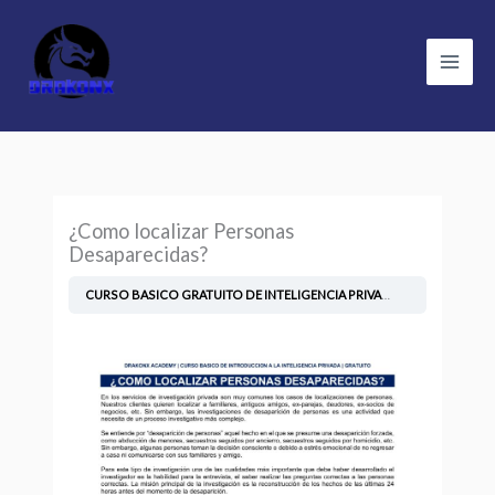
Skip
to
content
¿Como localizar Personas
Desaparecidas?
CURSO BASICO GRATUITO DE INTELIGENCIA PRIVADA
¿Como localiz