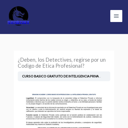
Skip
to
content
¿Deben, los Detectives, regirse por un
Codigo de Etica Profesional?
CURSO BASICO GRATUITO DE INTELIGENCIA PRIVADA
¿Deben, los De